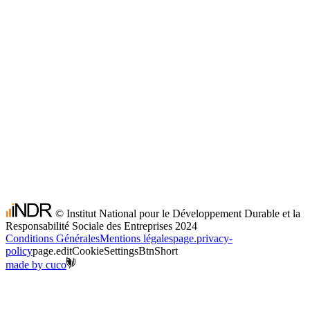
© Institut National pour le Développement Durable et la
Responsabilité Sociale des Entreprises 2024
Conditions Générales
Mentions légales
page.privacy-
policy
page.editCookieSettingsBtnShort
made by
cuco